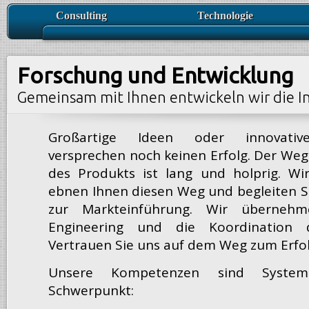
0
Consulting
Technologie
Technology Consulting
Forschung & Entwicklung
S
Vertriebslösungen
Konstruktion
I
Forschung und Entwicklung
Energieberatung
Fertigung
M
Seminare
Optimierung & Wartung
D
Gemeinsam mit Ihnen entwickeln wir die I
Großartige Ideen oder innovativ
versprechen noch keinen Erfolg. Der Weg 
des Produkts ist lang und holprig. W
ebnen Ihnen diesen Weg und begleiten Si
zur Markteinführung. Wir überneh
Engineering und die Koordination d
Vertrauen Sie uns auf dem Weg zum Erfol
Unsere Kompetenzen sind Systeme
Schwerpunkt: